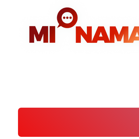
Idi
na
sadržaj