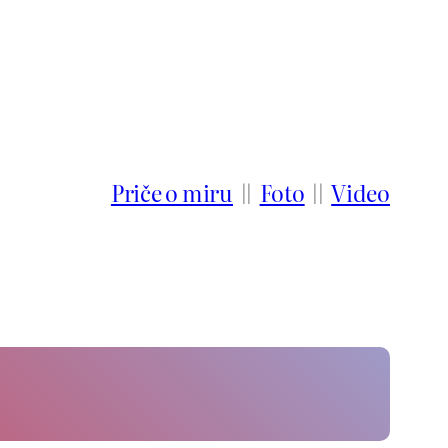
Priče o miru
||
Foto
||
Video