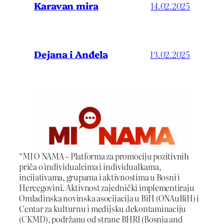
Karavan mira
14.02.2025
Dejana i Anđela
13.02.2025
“MI O NAMA – Platforma za promociju pozitivnih
priča o individualcima i individualkama,
incijativama, grupama i aktivnostima u Bosni i
Hercegovini. Aktivnost zajednički implementiraju
Omladinska novinska asocijacija u BiH (ONAuBiH) i
Centar za kulturnu i medijsku dekontaminaciju
(CKMD), podržanu od strane BHRI (Bosnia and