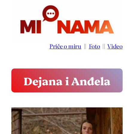
Idi
na
sadržaj
Priče o miru
||
Foto
||
Video
Dejana i Anđela