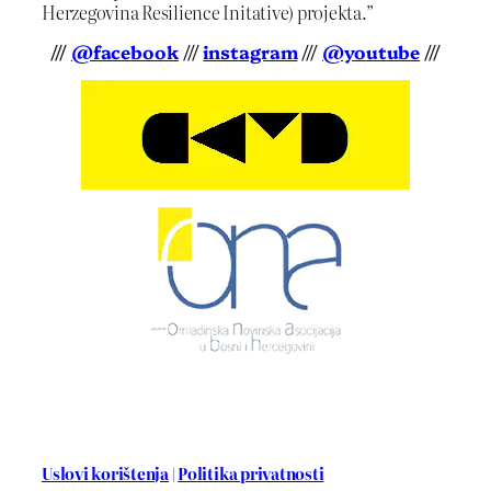
Herzegovina Resilience Initative) projekta.”
///
@facebook
///
instagram
///
@youtube
///
Uslovi korištenja
|
Politika privatnosti