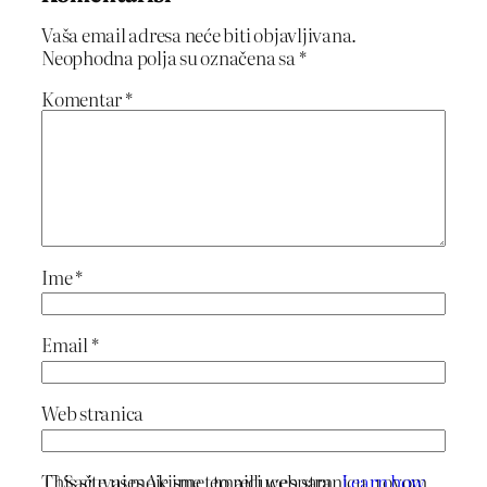
Vaša email adresa neće biti objavljivana.
Neophodna polja su označena sa
*
Komentar
*
Ime
*
Email
*
Web stranica
This site uses Akismet to reduce spam.
Learn how
Sačuvaj moje ime, email i web stranicu u ovom