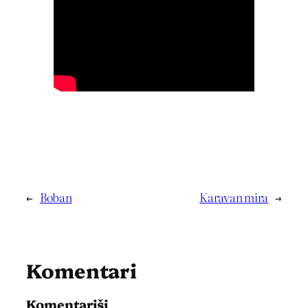
←
Boban
Karavan mira
→
Komentari
Komentariši