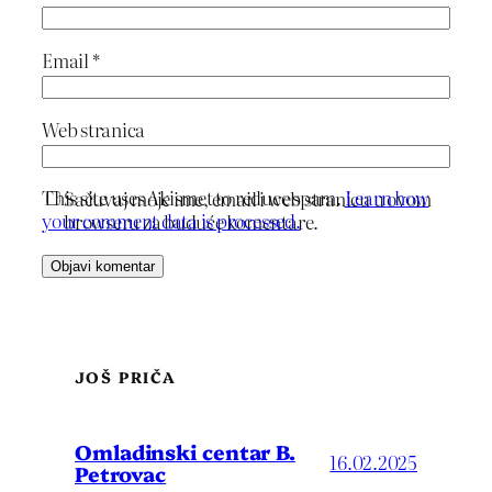
Email
*
Web stranica
This site uses Akismet to reduce spam.
Learn how
Sačuvaj moje ime, email i web stranicu u ovom
your comment data is processed.
browseru za buduće komentare.
JOŠ PRIČA
Omladinski centar B.
16.02.2025
Petrovac