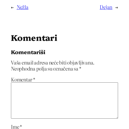
←
Nežla
Dejan
→
Komentari
Komentariši
Vaša email adresa neće biti objavljivana.
Neophodna polja su označena sa
*
Komentar
*
Ime
*