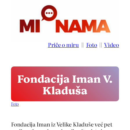
Idi
na
sadržaj
Priče o miru
||
Foto
||
Video
Fondacija Iman V.
Kladuša
Foto
Fondacija Iman iz Velike Kladuše već pet