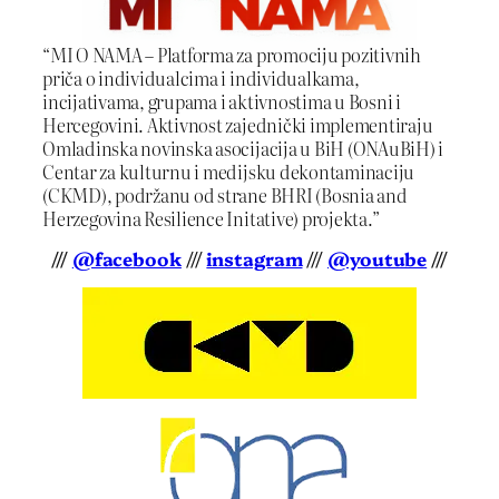
“MI O NAMA – Platforma za promociju pozitivnih
priča o individualcima i individualkama,
incijativama, grupama i aktivnostima u Bosni i
Hercegovini. Aktivnost zajednički implementiraju
Omladinska novinska asocijacija u BiH (ONAuBiH) i
Centar za kulturnu i medijsku dekontaminaciju
(CKMD), podržanu od strane BHRI (Bosnia and
Herzegovina Resilience Initative) projekta.”
///
@facebook
///
instagram
///
@youtube
///