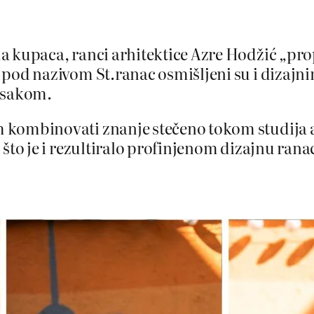
ama kupaca, ranci arhitektice Azre Hodžić „
ti pod nazivom
St.ranac osmišljeni su i dizaj
ksakom.
m kombinovati znanje stečeno tokom studija a
 što je i rezultiralo profinjenom dizajnu rana