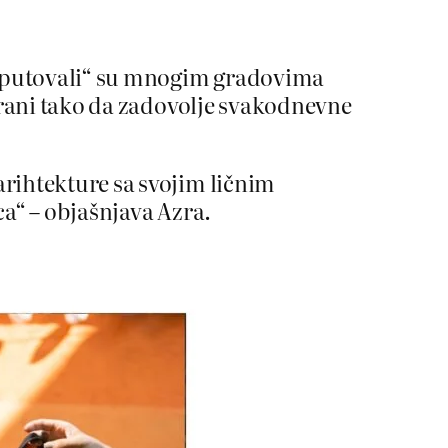
proputovali“ su mnogim gradovima
nirani tako da zadovolje svakodnevne
rihtekture sa svojim ličnim
ca“ – objašnjava Azra.