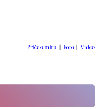
Priče o miru
||
Foto
||
Video