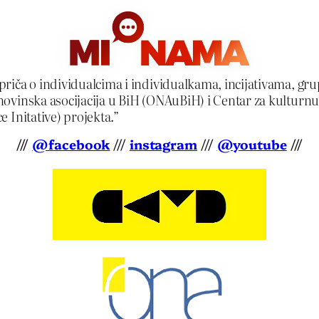
iča o individualcima i individualkama, incijativama, gru
novinska asocijacija u BiH (ONAuBiH) i Centar za kultur
 Initative) projekta.”
///
@facebook
///
instagram
///
@youtube
///