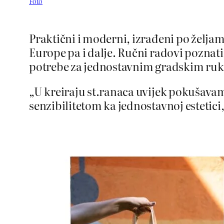
Foto
Praktični i moderni, izrađeni po želj
Europe pa i dalje. Ručni radovi pozna
potrebe za jednostavnim gradskim ru
„U kreiraju st.ranaca uvijek pokušava
senzibilitetom ka jednostavnoj estetici,