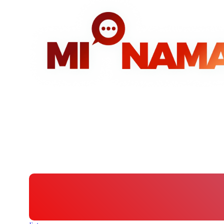
Idi
na
sadržaj