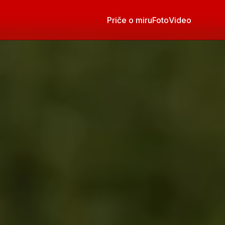
Priče o miru
Foto
Video