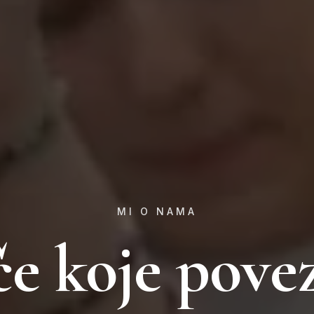
MI O NAMA
če koje pove