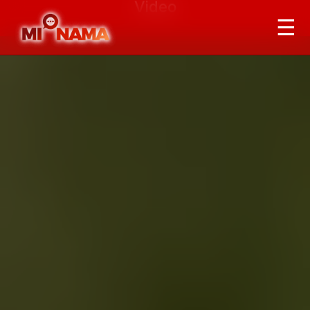
Video
☰